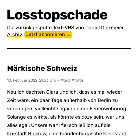
Losstopschade
Die zurück­gespulte Text-VHS von
Daniel Diekmeier
.
Archiv
.
Jetzt abonnieren →
Märkische Schweiz
10. Februar 2022, 21:53 Uhr
–
#text
#fotos
Neulich dachten
Clara
und ich, dass es mal wieder
Zeit wäre, ein paar Tage außerhalb von Berlin zu
verbringen, vielleicht sogar in einer Ferienwohnung.
Solange es wirkte, als könnte es
cozy
sein, war uns
alles egal. Unsere Wahl fiel schließlich auf die
Kurstadt Buckow
, eine brandenburgische Kleinstadt,