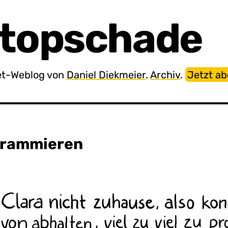
topschade
net-Weblog von
Daniel Diekmeier
.
Archiv
.
Jetzt a
ogrammieren