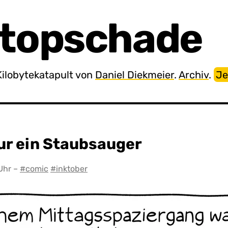
topschade
Kilobytekatapult von
Daniel Diekmeier
.
Archiv
.
Je
ur ein Staubsauger
 Uhr
–
#comic
#inktober