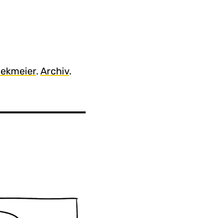
iekmeier
.
Archiv
.