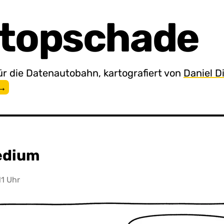
topschade
ür die Daten­auto­bahn, karto­grafiert von
Daniel D
 →
edium
11 Uhr